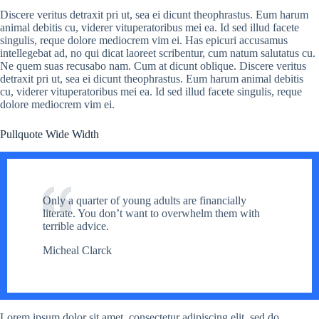
Discere veritus detraxit pri ut, sea ei dicunt theophrastus. Eum harum
animal debitis cu, viderer vituperatoribus mei ea. Id sed illud facete
singulis, reque dolore mediocrem vim ei. Has epicuri accusamus
intellegebat ad, no qui dicat laoreet scribentur, cum natum salutatus cu.
Ne quem suas recusabo nam. Cum at dicunt oblique. Discere veritus
detraxit pri ut, sea ei dicunt theophrastus. Eum harum animal debitis
cu, viderer vituperatoribus mei ea. Id sed illud facete singulis, reque
dolore mediocrem vim ei.
Pullquote Wide Width
Only a quarter of young adults are financially
literate. You don’t want to overwhelm them with
terrible advice.
Micheal Clarck
Lorem ipsum dolor sit amet, consectetur adipiscing elit, sed do