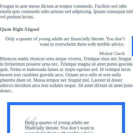
Feugiat in ante metus dictum at tempor commodo. Facilisis sed odio
morbi quis commodo odio aenean sed adipiscing. Ipsum consequat nisl
vel pretium lectus.
Quote Right Aligned
Only a quarter of young adults are financially literate. You don’t
want to overwhelm them with terrible advice.
Micheal Clarck
Rhoncus mattis rhoncus urna neque viverra. Tristique risus nec feugiat
in fermentum posuere urna nec. Tristique magna sit amet purus gravida
quis. Netus et malesuada fames ac turpis egestas sed. Id volutpat lacus
laoreet non curabitur gravida arcu. Ornare arcu odio ut sem nulla
pharetra diam sit. Massa tempor nec feugiat nisl. Laoreet id donec
ultrices tincidunt arcu non sodales neque. Sit amet dictum sit amet justo
donec.
Only a quarter of young adults are
financially literate. You don’t want to