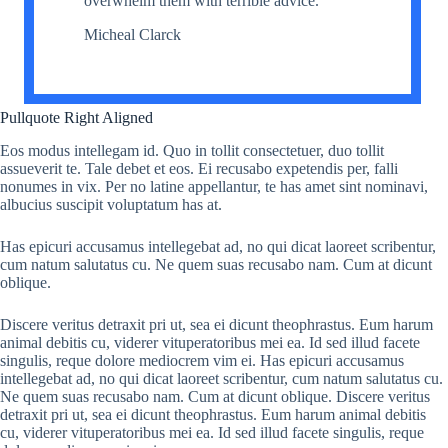
overwhelm them with terrible advice.
Micheal Clarck
Pullquote Right Aligned
Eos modus intellegam id. Quo in tollit consectetuer, duo tollit
assueverit te. Tale debet et eos. Ei recusabo expetendis per, falli
nonumes in vix. Per no latine appellantur, te has amet sint nominavi,
albucius suscipit voluptatum has at.
Has epicuri accusamus intellegebat ad, no qui dicat laoreet scribentur,
cum natum salutatus cu. Ne quem suas recusabo nam. Cum at dicunt
oblique.
Discere veritus detraxit pri ut, sea ei dicunt theophrastus. Eum harum
animal debitis cu, viderer vituperatoribus mei ea. Id sed illud facete
singulis, reque dolore mediocrem vim ei. Has epicuri accusamus
intellegebat ad, no qui dicat laoreet scribentur, cum natum salutatus cu.
Ne quem suas recusabo nam. Cum at dicunt oblique. Discere veritus
detraxit pri ut, sea ei dicunt theophrastus. Eum harum animal debitis
cu, viderer vituperatoribus mei ea. Id sed illud facete singulis, reque