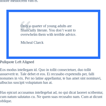
dolore mediocrem vim ei.
Only a quarter of young adults are
financially literate. You don’t want to
overwhelm them with terrible advice.
Micheal Clarck
Pullquote Left Aligned
Eos modus intellegam id. Quo in tollit consectetuer, duo tollit
assueverit te. Tale debet et eos. Ei recusabo expetendis per, falli
nonumes in vix. Per no latine appellantur, te has amet sint nominavi,
albucius suscipit voluptatum has at.
Has epicuri accusamus intellegebat ad, no qui dicat laoreet scribentur,
cum natum salutatus cu. Ne quem suas recusabo nam. Cum at dicunt
oblique.