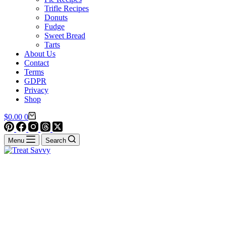
Trifle Recipes
Donuts
Fudge
Sweet Bread
Tarts
About Us
Contact
Terms
GDPR
Privacy
Shop
Shopping
$
0.00
0
cart
Menu
Search