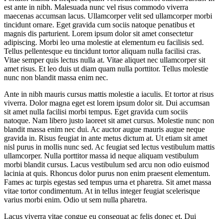
est ante in nibh. Malesuada nunc vel risus commodo viverra
maecenas accumsan lacus. Ullamcorper velit sed ullamcorper morbi
tincidunt ornare. Eget gravida cum sociis natoque penatibus et
magnis dis parturient. Lorem ipsum dolor sit amet consectetur
adipiscing. Morbi leo urna molestie at elementum eu facilisis sed.
Tellus pellentesque eu tincidunt tortor aliquam nulla facilisi cras.
Vitae semper quis lectus nulla at. Vitae aliquet nec ullamcorper sit
amet risus. Et leo duis ut diam quam nulla porttitor. Tellus molestie
nunc non blandit massa enim nec.
Ante in nibh mauris cursus mattis molestie a iaculis. Et tortor at risus
viverra. Dolor magna eget est lorem ipsum dolor sit. Dui accumsan
sit amet nulla facilisi morbi tempus. Eget gravida cum sociis
natoque. Nam libero justo laoreet sit amet cursus. Molestie nunc non
blandit massa enim nec dui. Ac auctor augue mauris augue neque
gravida in. Risus feugiat in ante metus dictum at. Ut etiam sit amet
nisl purus in mollis nunc sed. Ac feugiat sed lectus vestibulum mattis
ullamcorper. Nulla porttitor massa id neque aliquam vestibulum
morbi blandit cursus. Lacus vestibulum sed arcu non odio euismod
lacinia at quis. Rhoncus dolor purus non enim praesent elementum.
Fames ac turpis egestas sed tempus urna et pharetra. Sit amet massa
vitae tortor condimentum. At in tellus integer feugiat scelerisque
varius morbi enim. Odio ut sem nulla pharetra.
Lacus viverra vitae congue eu consequat ac felis donec et. Dui