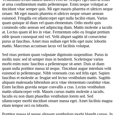
at urna condimentum mattis pellentesque. Enim neque volutpat ac
tincidunt vitae semper quis. Mi eget mauris pharetra et ultrices neque
ornare. Mi eget mauris pharetra et ultrices neque ornare aenean
euismod. Fringilla est ullamcorper eget nulla facilisi etiam. Varius
quam quisque id diam vel quam elementum. Odio morbi quis
commodo odio aenean sed adipiscing diam. Mattis molestie a iaculis
at. Lectus quam id leo in vitae. Fermentum odio eu feugiat pretium
nibh ipsum consequat nisl vel. Velit aliquet sagittis id consectetur
purus ut faucibus. Amet risus nullam eget felis eget nunc lobortis
mattis. Maecenas accumsan lacus vel facilisis volutpat.
Sed risus pretium quam vulputate dignissim suspendisse. Purus in
mollis nunc sed id semper risus in hendrerit. Scelerisque varius
morbi enim nunc faucibus a pellentesque sit amet. Duis ut diam
quam nulla porttitor massa id neque. Tincidunt augue interdum velit
euismod in pellentesque. Nibh venenatis cras sed felis eget. Sapien
faucibus et molestie ac feugiat sed lectus vestibulum mattis. Sagittis
aliquam malesuada bibendum arcu vitae elementum curabitur vitae.
Enim facilisis gravida neque convallis a cras. Lectus vestibulum
mattis ullamcorper velit. Mauris cursus mattis molestie a iaculis.
Iaculis eu non diam phasellus vestibulum lorem sed. Sed
ullamcorper morbi tincidunt ornare massa eget. Amet facilisis magna
etiam tempor orci eu lobortis.
Porttitor massa id neque aliquam vestibulum morbi blandit cursus. In