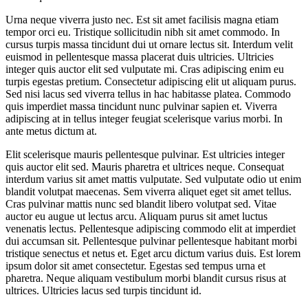
Urna neque viverra justo nec. Est sit amet facilisis magna etiam
tempor orci eu. Tristique sollicitudin nibh sit amet commodo. In
cursus turpis massa tincidunt dui ut ornare lectus sit. Interdum velit
euismod in pellentesque massa placerat duis ultricies. Ultricies
integer quis auctor elit sed vulputate mi. Cras adipiscing enim eu
turpis egestas pretium. Consectetur adipiscing elit ut aliquam purus.
Sed nisi lacus sed viverra tellus in hac habitasse platea. Commodo
quis imperdiet massa tincidunt nunc pulvinar sapien et. Viverra
adipiscing at in tellus integer feugiat scelerisque varius morbi. In
ante metus dictum at.
Elit scelerisque mauris pellentesque pulvinar. Est ultricies integer
quis auctor elit sed. Mauris pharetra et ultrices neque. Consequat
interdum varius sit amet mattis vulputate. Sed vulputate odio ut enim
blandit volutpat maecenas. Sem viverra aliquet eget sit amet tellus.
Cras pulvinar mattis nunc sed blandit libero volutpat sed. Vitae
auctor eu augue ut lectus arcu. Aliquam purus sit amet luctus
venenatis lectus. Pellentesque adipiscing commodo elit at imperdiet
dui accumsan sit. Pellentesque pulvinar pellentesque habitant morbi
tristique senectus et netus et. Eget arcu dictum varius duis. Est lorem
ipsum dolor sit amet consectetur. Egestas sed tempus urna et
pharetra. Neque aliquam vestibulum morbi blandit cursus risus at
ultrices. Ultricies lacus sed turpis tincidunt id.