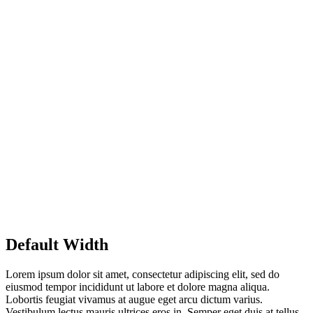
Default Width
Lorem ipsum dolor sit amet, consectetur adipiscing elit, sed do
eiusmod tempor incididunt ut labore et dolore magna aliqua.
Lobortis feugiat vivamus at augue eget arcu dictum varius.
Vestibulum lectus mauris ultrices eros in. Semper eget duis at tellus