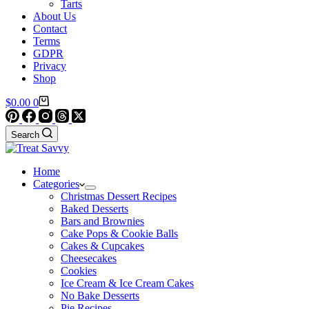
Tarts
About Us
Contact
Terms
GDPR
Privacy
Shop
Shopping
$
0.00
0
cart
Search
Home
Categories
Christmas Dessert Recipes
Baked Desserts
Bars and Brownies
Cake Pops & Cookie Balls
Cakes & Cupcakes
Cheesecakes
Cookies
Ice Cream & Ice Cream Cakes
No Bake Desserts
Pie Recipes