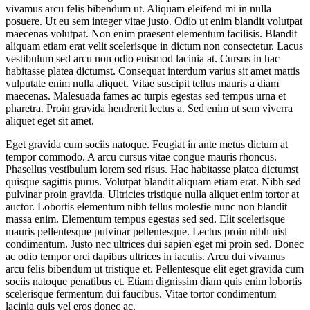
vivamus arcu felis bibendum ut. Aliquam eleifend mi in nulla
posuere. Ut eu sem integer vitae justo. Odio ut enim blandit volutpat
maecenas volutpat. Non enim praesent elementum facilisis. Blandit
aliquam etiam erat velit scelerisque in dictum non consectetur. Lacus
vestibulum sed arcu non odio euismod lacinia at. Cursus in hac
habitasse platea dictumst. Consequat interdum varius sit amet mattis
vulputate enim nulla aliquet. Vitae suscipit tellus mauris a diam
maecenas. Malesuada fames ac turpis egestas sed tempus urna et
pharetra. Proin gravida hendrerit lectus a. Sed enim ut sem viverra
aliquet eget sit amet.
Eget gravida cum sociis natoque. Feugiat in ante metus dictum at
tempor commodo. A arcu cursus vitae congue mauris rhoncus.
Phasellus vestibulum lorem sed risus. Hac habitasse platea dictumst
quisque sagittis purus. Volutpat blandit aliquam etiam erat. Nibh sed
pulvinar proin gravida. Ultricies tristique nulla aliquet enim tortor at
auctor. Lobortis elementum nibh tellus molestie nunc non blandit
massa enim. Elementum tempus egestas sed sed. Elit scelerisque
mauris pellentesque pulvinar pellentesque. Lectus proin nibh nisl
condimentum. Justo nec ultrices dui sapien eget mi proin sed. Donec
ac odio tempor orci dapibus ultrices in iaculis. Arcu dui vivamus
arcu felis bibendum ut tristique et. Pellentesque elit eget gravida cum
sociis natoque penatibus et. Etiam dignissim diam quis enim lobortis
scelerisque fermentum dui faucibus. Vitae tortor condimentum
lacinia quis vel eros donec ac.